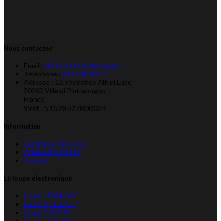
Nous contacter
Email :
pfa-production@orange.fr
Téléphone :
04 95 48 44 52
Adresse : 13, résidence Alti di Luce
20200 Ville di Pietrabugno
France
Siret : 51528527800021
Information
Conditions de vente
Paiement sécurisé
Contact
La loupe electronique
Loupe LERIA 3,5''
Loupe STELLA 5''
Loupe EOLE 5''
Loupe EVA 4,3''