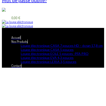
Mot de passe oublié?
0
Panier:
0,00
€
Menu
≡
╳
Accueil
Nos Produits
Loupe électronique CASA 7 pouces HD – écran 17,8 cm
Loupe électronique CASA 5 pouces
Loupe électronique EOLE 5 pouces -PFA PRO
Loupe électronique EVA 4,3 pouces
Loupe électronique LERIA 3,5 pouces
Contact
Paiement