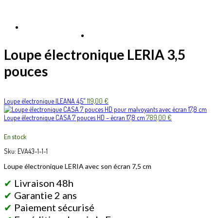
Loupe électronique LERIA 3,5
pouces
Loupe électronique ILEANA 4,5"
119,00
€
Loupe électronique CASA 7 pouces HD – écran 17,8 cm
789,00
€
En stock
Sku:
EVA43-1-1-1
Loupe électronique LERIA avec son écran 7,5 cm
✔
Livraison 48h
✔
Garantie 2 ans
✔
Paiement sécurisé