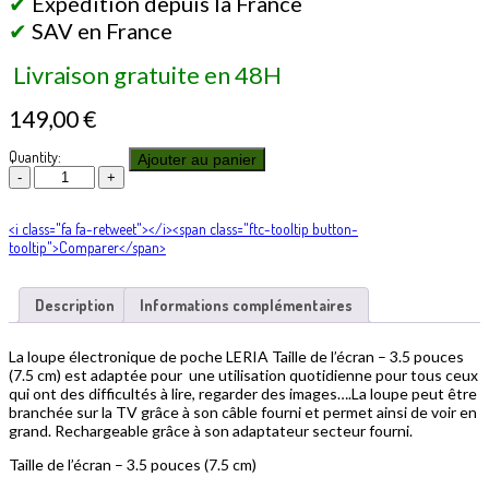
✔
Expédition depuis la France
✔
SAV en France
Livraison gratuite en 48H
149,00
€
Quantity:
Ajouter au panier
<i class="fa fa-retweet"></i><span class="ftc-tooltip button-
tooltip">Comparer</span>
Description
Informations complémentaires
La loupe électronique de poche
LERIA
Taille de l’écran – 3.5 pouces
(7.5 cm) est adaptée pour une utilisation quotidienne pour tous ceux
qui ont des difficultés à lire, regarder des images….La loupe peut être
branchée sur la TV grâce à son câble fourni et permet ainsi de voir en
grand. Rechargeable grâce à son adaptateur secteur fourni.
Taille de l’écran – 3.5 pouces (7.5 cm)