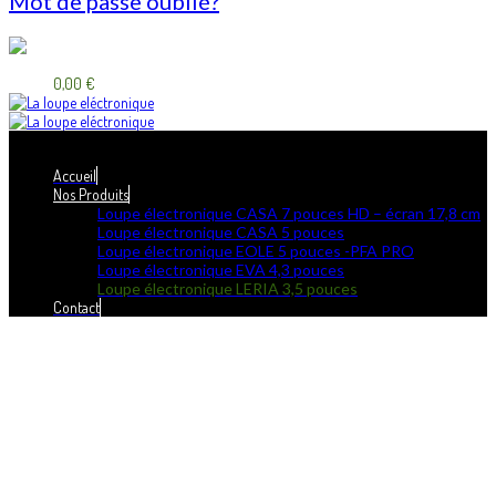
Mot de passe oublié?
0
Panier:
0,00
€
Menu
≡
╳
Accueil
Nos Produits
Loupe électronique CASA 7 pouces HD – écran 17,8 cm
Loupe électronique CASA 5 pouces
Loupe électronique EOLE 5 pouces -PFA PRO
Loupe électronique EVA 4,3 pouces
Loupe électronique LERIA 3,5 pouces
Contact
Loupe électronique
LERIA 3,5 pouces