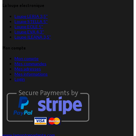
La loupe electronique
Loupe LERIA 3,5''
Loupe STELLA 5''
Loupe EOLE 5''
Loupe EVA 4,3''
Loupe ILEANA 3,5''
Mon compte
Mon compte
Mes commandes
Mes adresses
Mes informations
Login
www.lamontreparlante.com