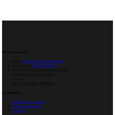
Nous contacter
Email :
pfa-production@orange.fr
Téléphone :
04 95 48 44 52
Adresse : 13, résidence Alti di Luce
20200 Ville di Pietrabugno
France
Siret : 51528527800021
Information
Conditions de vente
Paiement sécurisé
Contact